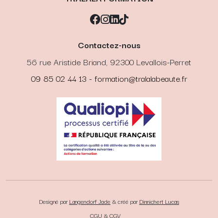
Facebook
Instagram
LinkedIn
TikTok
Contactez-nous
56 rue Aristide Briand, 92300 Levallois-Perret
09 85 02 44 13 - formation@tralalabeaute.fr
Designé par
Langendorf Jade
& créé par
Dinnichert Lucas
CGU & CGV