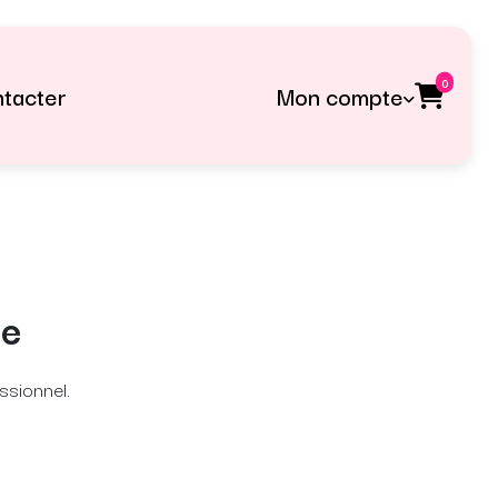
0
tacter
Mon compte
te
ssionnel.