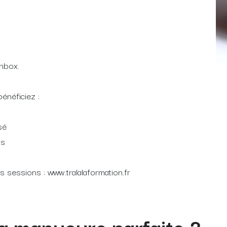
enbox.
néficiez :
sé
us
 sessions : www.tralalaformation.fr
 la manucure parfaite ?